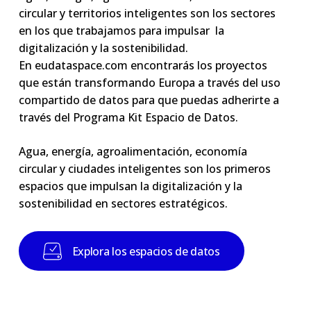
circular y territorios inteligentes son los sectores
en los que trabajamos para impulsar la
digitalización y la sostenibilidad.
En eudataspace.com encontrarás los proyectos
que están transformando Europa a través del uso
compartido de datos para que puedas adherirte a
través del Programa Kit Espacio de Datos.
Agua, energía, agroalimentación, economía
circular y ciudades inteligentes son los primeros
espacios que impulsan la digitalización y la
sostenibilidad en sectores estratégicos.
E
x
p
l
o
r
a
l
o
s
e
s
p
a
c
i
o
s
d
e
d
a
t
o
s