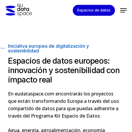
Skip
Men
Espacios de datos
to
Close
main
Menu
content
Iniciativa europea de digitalización y
sostenibilidad
Espacios de datos europeos:
innovación y sostenibilidad con
impacto real
En eudataspace.com encontrarás los proyectos
que están transformando Europa a través del uso
compartido de datos para que puedas adherirte a
través del Programa Kit Espacio de Datos.
Agua, energía, agroalimentación, economía