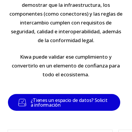
demostrar que la infraestructura, los
componentes (como conectores) y las reglas de
intercambio cumplen con requisitos de
seguridad, calidad e interoperabilidad, además
de la conformidad legal.
Kiwa puede validar ese cumplimiento y
convertirlo en un elemento de confianza para
todo el ecosistema.
¿
T
i
e
n
e
s
u
n
e
s
p
a
c
i
o
d
e
d
a
t
o
s
?
S
o
l
i
c
i
t
a
i
n
f
o
r
m
a
c
i
ó
n